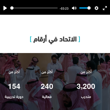
-03:23
Play
Mute
Settings
Ent
ful
الاتحاد في أرقام
أكثر من
أكثر من
أكثر من
,
1
5
4
2
4
0
3
2
0
0
متدرب
فعالية
دورة تدريبية